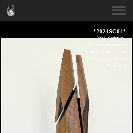
*2024SC01*
2024 - Sculpture -
Réalisée en bois massif
et placage bois - finition
huilé - Socle en béton -
10x10x57cm