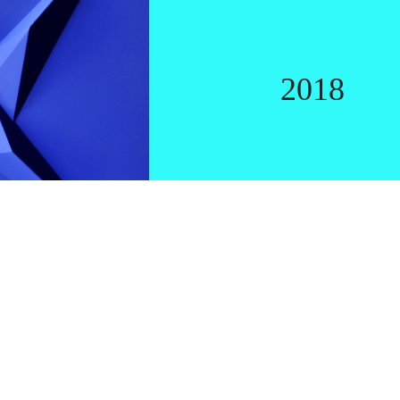
LIEF
2018
0
LIKES