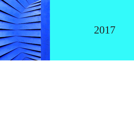
LIEF
2017
0
LIKES