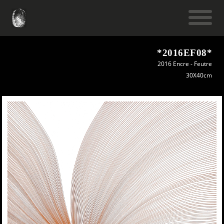
*2016EF08*
2016 Encre - Feutre
30X40cm